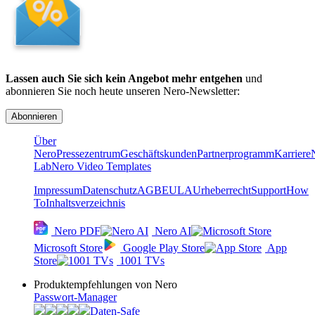
Lassen auch Sie sich kein Angebot mehr entgehen
und
abonnieren Sie noch heute unseren Nero-Newsletter:
Abonnieren
Über
Nero
Pressezentrum
Geschäftskunden
Partnerprogramm
Karriere
Lab
Nero Video Templates
Impressum
Datenschutz
AGB
EULA
Urheberrecht
Support
How
To
Inhaltsverzeichnis
Nero PDF
Nero AI
Microsoft Store
Google Play Store
App
Store
1001 TVs
Produkt­­empfehlungen von Nero
Passwort-Manager
Daten-Safe