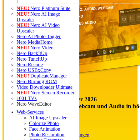
NEU!
Nero Platinum Suite
NEU!
Nero AI Image
Upscaler
NEU!
Nero AI Video
Upscaler
Nero AI Photo Tagger
Nero MediaHome
NEU!
Nero Video
Nero BackItUp
Nero TuneItUp
Nero Recode
Nero USBxCopy
NEU!
DuplicateManager
Nero Burning ROM
Video Downloader Ultimate
NEU!
Nero Screen Recorder
1001 TVs
NEU: Nero Screen Recorder 2026
Nero WaveEditor
Nehmen Sie Bildschirm, Webcam und Audio in höchs
Web-Services
AI Image Upscaler
€ 24,95
€ 29,95
Colorize Photo
Jetzt kaufen »
Face Animation
Photo Restoration
Windows 11, 10 |
Systemanforderungen