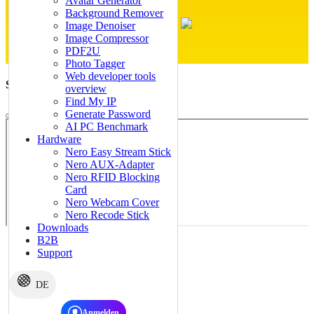
Avatar Generator
Background Remover
Image Denoiser
Image Compressor
PDF2U
Photo Tagger
Web developer tools
Systemanforderungen
overview
Find My IP
Generate Password
AI PC Benchmark
Hardware
Nero Easy Stream Stick
Nero AUX-Adapter
Nero RFID Blocking
Card
Nero Webcam Cover
Nero Recode Stick
Downloads
B2B
Support
DE