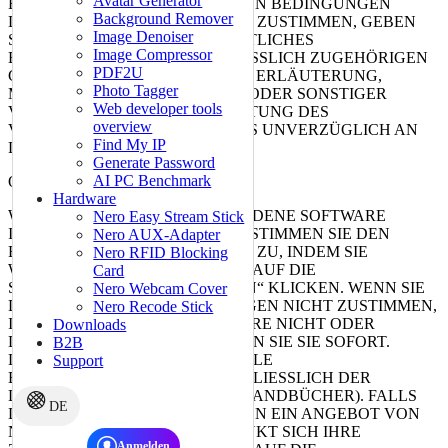
Avatar Generator
EINVERSTANDEN. WENN SIE DEN BEDINGUNGEN
Background Remover
DIESER VEREINBARUNG NICHT ZUSTIMMEN, GEBEN
Image Denoiser
SIE DIE SOFTWARE SOWIE SÄMTLICHES
Image Compressor
BEGLEITMATERIAL (EINSCHLIESSLICH ZUGEHÖRIGEN
PDF2U
GEDRUCKTEN MATERIALS ZUR ERLÄUTERUNG,
Photo Tagger
MAPPEN („DOKUMENTATION“) ODER SONSTIGER
Web developer tools
VERPACKUNG) GEGEN ERSTATTUNG DES
overview
VOLLSTÄNDIGEN KAUFPREISES UNVERZÜGLICH AN
Find My IP
DEN VERÄUSSERER ZURÜCK.
Generate Password
AI PC Benchmark
ODER
Hardware
WENN SIE DIE HERUNTERGELADENE SOFTWARE
Nero Easy Stream Stick
INSTALLIEREN ODER NUTZEN, STIMMEN SIE DEN
Nero AUX-Adapter
BEDINGUNGEN DES VERTRAGS ZU, INDEM SIE
Nero RFID Blocking
WÄHREND DER INSTALLATION AUF DIE
Card
SCHALTFLÄCHE „AKZEPTIEREN“ KLICKEN. WENN SIE
Nero Webcam Cover
DIESEN NUTZUNGSBEDINGUNGEN NICHT ZUSTIMMEN,
Nero Recode Stick
INSTALLIEREN SIE DIE SOFTWARE NICHT ODER
Downloads
DEINSTALLIEREN UND LÖSCHEN SIE SIE SOFORT.
B2B
LÖSCHEN SIE AUCH SOFORT ALLE
Support
BEGLEITMATERIALIEN (EINSCHLIESSLICH DER
DOKUMENTATION ODER DER HANDBÜCHER). FALLS
DE
DIESE NUTZUNGSBEDINGUNGEN EIN ANGEBOT VON
NERO BEINHALTEN, BESCHRÄNKT SICH IHRE