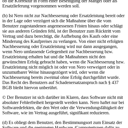
ob die Korrektur in Form einer Beseitigung der Mängel oder als
Ersatzlieferung vorgenommen werden soll.
(b) Ist Nero nicht zur Nachbesserung oder Ersatzleistung bereit oder
in der Lage oder verzögert sich die Maßnahme über die vom
Benutzer zugestandenen angemessenen Fristen hinaus oder schlägt
sie aus anderen Gründen fehl, ist der Benutzer zum Rücktritt vom
Vertrag und dazu berechtigt, die Aufhebung des Kaufs oder eine
Minderung des Kaufpreises zu verlangen. Von einer nicht erfolgten
Nachbesserung oder Ersatzleistung wird nur dann ausgegangen,
wenn Nero umfassende Gelegenheit zur Nachbesserung bzw.
Ersatzleistung erhalten hat und die Maßnahmen nicht den
gewünschten Erfolg gebracht haben, wenn die Nachbesserung bzw.
Ersatzleistung nicht möglich ist oder von Nero verweigert oder in
unzumutbarer Weise hinausgezögert wird, oder wenn die
Nachbesserung bereits zweimal ohne Erfolg durchgeführt wurde.
Das Recht des Benutzers auf Schadenersatzanspruch nach § 437
BGB bleibt hiervon unberührt.
© Der Benutzer ist sich darüber im Klaren, dass Software nicht mit
absoluter Fehlerfreiheit hergestellt werden kann. Nero haftet nur bei
Softwaredefekten, die den Wert oder die Verwendungsfähigkeit der
Software, wie im Vertrag ausgeführt, signifikant reduzieren.
(d) Es obliegt dem Benutzer, den Bestimmungsort zum Einsatz der
Software und die geeigneten Hardware-/Computertypen dafür zu