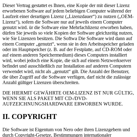
Dieser Vertrag gestattet es Ihnen, eine Kopie der mit dieser Lizenz
erworbenen Software auf jedem beliebigen Computer während der
Laufzeit einer derartigen Lizenz („Lizenzdauer“) zu nutzen („OEM-
Lizenz“), sofern die Software nur auf jeweils einem Computer
genutzt wird. ür die Software eine Mehrfachlizenz erworben haben,
dürfen Sie jeweils so viele Kopien der Software gleichzeitig nutzen,
wie Sie Lizenzen besitzen. Die Softwa Die Software wird dann auf
einem Computer „genutzt“, wenn sie in den Arbeitsspeicher geladen
oder im Hauptspeicher (z. B. auf der Festplatte, auf CD-ROM oder
auf einem anderen Speichermedium) dieses Computers installiert
wird, wobei jedoch eine Kopie, die sich auf einem Netzwerkserver
befindet und ausschließlich zur Installation auf anderen Computern
verwendet wird, nicht als „genutzt“ gilt. Die Anzahl der Benutzer,
die über Zugriff auf die Software verfügen, darf nicht die zulässige
Anzahl gültiger Lizenzen überschreiten.
DIE HIERMIT GEWÄHRTE OEM-LIZENZ IST NUR GÜLTIG,
WENN SIE ALS PAKET MIT CD-/DVD-
AUFZEICHNUNGSHARDWARE ERWORBEN WURDE.
II. COPYRIGHT
Die Software ist Eigentum von Nero oder ihren Lizenzgebern und
durch Copyright-Gesetze, Bestimmungen internationaler