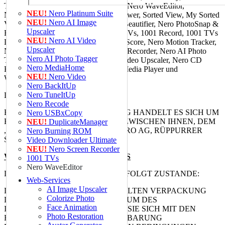
Themes, Nero TuneItUp, Nero Video, Nero WaveEditor,
NEU!
Nero Platinum Suite
NeroVision, SecurDisc, SecurDisc Viewer, Sorted View, My Sorted
NEU!
Nero AI Image
View, Nero USBxCOPY, Nero Face Beautifier, Nero PhotoSnap &
Upscaler
Effects,Nero Info, Muse, Lens, 1001 TVs, 1001 Record, 1001 TVs
NEU!
Nero AI Video
Lite, XMirror, Nero PhotoSnap, Nero Score, Nero Motion Tracker,
Upscaler
Nero AI Image Upscaler, Nero Screen Recorder, Nero AI Photo
Nero AI Photo Tagger
Tagger, Nero DVD Player, Nero AI Video Upscaler, Nero CD
Nero MediaHome
Ripper, Nero MKV Converter, Nero Media Player und
NEU!
Nero Video
WiFi+Transfer.
Nero BackItUp
Nero TuneItUp
Lizenzgeber: Nero AG („Nero“)
Nero Recode
BEIM VORLIEGENDEN VERTRAG HANDELT ES SICH UM
Nero USBxCopy
EINE RECHTSVEREINBARUNG ZWISCHEN IHNEN, DEM
NEU!
DuplicateManager
„ENDBENUTZER“, UND DER NERO AG, RÜPPURRER
Nero Burning ROM
STR. 1A, 76137 KARLSRUHE.
Video Downloader Ultimate
NEU!
Nero Screen Recorder
WIRKSAMKEIT DES VERTRAGS
1001 TVs
Nero WaveEditor
DIESER VERTRAG KOMMT WIE FOLGT ZUSTANDE:
Web-Services
AI Image Upscaler
DURCH ÖFFNEN DER VERSIEGELTEN VERPACKUNG
Colorize Photo
DER NERO SOFTWARE AM „DATUM DES
Face Animation
INKRAFTTRETENS“ ERKLÄREN SIE SICH MIT DEN
Photo Restoration
BEDINGUNGEN DIESER VEREINBARUNG