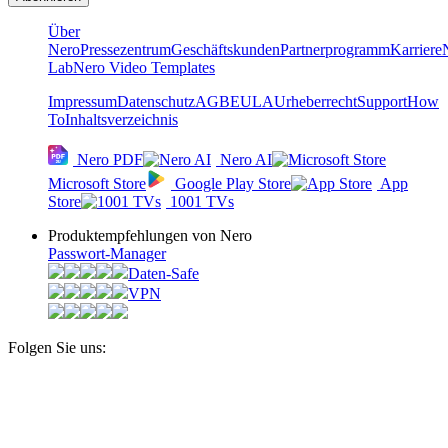
Über
Nero
Pressezentrum
Geschäftskunden
Partnerprogramm
Karriere
Lab
Nero Video Templates
Impressum
Datenschutz
AGB
EULA
Urheberrecht
Support
How
To
Inhaltsverzeichnis
Nero PDF
Nero AI
Microsoft Store
Google Play Store
App
Store
1001 TVs
Produkt­­empfehlungen von Nero
Passwort-Manager
Daten-Safe
VPN
Folgen Sie uns: