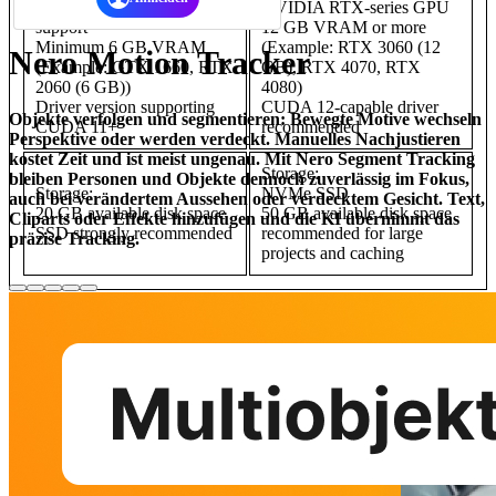
NVIDIA GPU with CUDA
NVIDIA RTX-series GPU
support
12 GB VRAM or more
Minimum 6 GB VRAM
(Example: RTX 3060 (12
Nero Motion Tracker
(Example: GTX 1660, RTX
GB), RTX 4070, RTX
2060 (6 GB))
4080)
Driver version supporting
CUDA 12-capable driver
Objekte verfolgen und segmentieren:
Bewegte Motive wechseln
CUDA 11+
recommended
Perspektive oder werden verdeckt. Manuelles Nachjustieren
kostet Zeit und ist meist ungenau. Mit Nero Segment Tracking
Storage:
bleiben Personen und Objekte dennoch zuverlässig im Fokus,
Storage:
NVMe SSD
auch bei verändertem Aussehen oder verdecktem Gesicht. Text,
20 GB available disk space
50 GB available disk space
Cliparts oder Effekte hinzufügen und die KI übernimmt das
SSD strongly recommended
recommended for large
präzise Tracking.
projects and caching