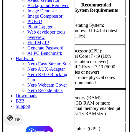
Avatar Generator
Minimum
Recommended
Background Remover
System Requirements
System Requirements
Image Denoiser
Image Compressor
PDF2U
Operating System:
Operating System:
Photo Tagger
Windows 10 64-bit (Version
Windows 11 64-bit (latest
Web developer tools
22H2) or Windows 11 64-
updates)
overview
bit
Find My IP
Generate Password
Processor (CPU):
AI PC Benchmark
Processor (CPU):
Intel Core i7 / i9 (10th
Hardware
Intel Core i5 (8th
generation or newer)
Nero Easy Stream Stick
generation) or AMD Ryzen
AMD Ryzen 7 / 9 (5000
Nero AUX-Adapter
5 (3000 series)
series or newer)
Nero RFID Blocking
Minimum 4 physical cores
8 or more physical cores
Card
recommended
Nero Webcam Cover
Nero Recode Stick
Memory (RAM):
Downloads
Memory (RAM):
16 GB RAM
B2B
32 GB RAM or more
Virtual memory (page file)
Support
Virtual memory enabled (at
enabled and system-
least 1× RAM size)
managed
DE
Graphics (GPU):
Graphics (GPU):