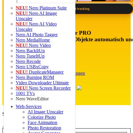
NEU!
Nero Platinum Suite
NEU!
Nero AI Image
Upscaler
NEU!
Nero AI Video
Upscaler
NEU: Nero Motion Tracker PRO
Nero AI Photo Tagger
KI verfolgt Gesichter und Objekte automatisch un
Nero MediaHome
unkenntlich.
NEU!
Nero Video
Nero BackItUp
Nero TuneItUp
€ 39,96
€ 49,95
Nero Recode
Jetzt kaufen »
Nero USBxCopy
NEU!
DuplicateManager
Windows 11, 10 |
Systemanforderungen
Nero Burning ROM
Video Downloader Ultimate
NEU!
Nero Screen Recorder
1001 TVs
Nero WaveEditor
Web-Services
AI Image Upscaler
Systemanforderungen
Colorize Photo
Face Animation
Photo Restoration