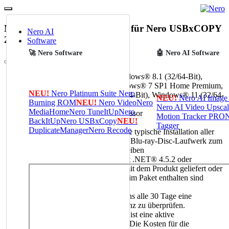
Mindestsystemanforderungen für Nero USBxCOPY
Nero AI
2026
Software
🚀 Nero Software
🤖 Nero AI Software
Windows® 10 (32/64-Bit), Windows® 8.1 (32/64-Bit),
Windows® 8 (32/64-Bit), Windows® 7 SP1 Home Premium,
NEU!
Nero Platinum Suite
Nero
Professional oder Ultimate (32/64-Bit), Windows® 11 (32/64-
NEU!
Nero AI Image 
Burning ROM
NEU!
Nero Video
Nero
Bit)
Nero AI Video Upscal
MediaHome
Nero TuneItUp
Nero
2 GHz AMD- oder Intel®-Prozessor
Motion Tracker PRO
N
BackItUp
Nero USBxCopy
NEU!
1 GB RAM
Tagger
DuplicateManager
Nero Recode
1 GB Festplattenspeicher für eine typische Installation aller
Komponenten CD-, DVD- oder Blu-ray-Disc-Laufwerk zum
Beschreiben oder Wiederbeschreiben
Drittkomponenten wie Microsoft .NET® 4.5.2 oder
Microsoft® DirectX® werden mit dem Produkt geliefert oder
heruntergeladen, wenn sie nicht im Paket enthalten sind
Internet Explorer 11 und höher
Die Software erfordert mindestens alle 30 Tage eine
Internetverbindung, um die Lizenz zu überprüfen.
Für die Installation des Produkts ist eine aktive
Internetverbindung erforderlich. Die Kosten für die