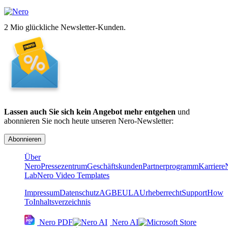
2 Mio glückliche Newsletter-Kunden.
Lassen auch Sie sich kein Angebot mehr entgehen
und
abonnieren Sie noch heute unseren Nero-Newsletter:
Abonnieren
Über
Nero
Pressezentrum
Geschäftskunden
Partnerprogramm
Karriere
Lab
Nero Video Templates
Impressum
Datenschutz
AGB
EULA
Urheberrecht
Support
How
To
Inhaltsverzeichnis
Nero PDF
Nero AI