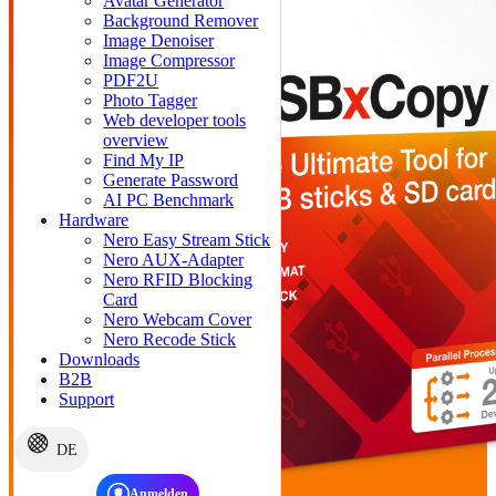
Avatar Generator
Background Remover
Image Denoiser
Image Compressor
PDF2U
Photo Tagger
Web developer tools
overview
Find My IP
Generate Password
AI PC Benchmark
Hardware
Nero Easy Stream Stick
Nero AUX-Adapter
Nero RFID Blocking
Card
Nero Webcam Cover
Nero Recode Stick
Downloads
B2B
Support
DE