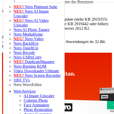
Internetverbindung gehen zu Lasten des Benutzers
NEU!
Nero Platinum Suite
Zusätzliche Anforderungen
NEU!
Nero AI Image
Upscaler
Für Windows 8.1 : April 2014 Update (siehe KB 2919355)
NEU!
Nero AI Video
und Servicing Stack Update siehe KB 2919442 oder höher)
Upscaler
für Windows 8.1 und Windows Server 2012 R2.
Nero AI Photo Tagger
Nero MediaHome
Hinweis:
NEU!
Nero Video
Auf 64-Bit-Betriebssystemen laufen die Anwendungen im 32-Bit-
Nero BackItUp
Emulationsmodus.
Nero TuneItUp
Nero Recode
Nero USBxCopy
NEU!
DuplicateManager
♆ Das Profi Tool
Nero Burning ROM
Video Downloader Ultimate
Schnell. Sicher. Simultan.
NEU!
Nero Screen Recorder
1001 TVs
Nero WaveEditor
Web-Services
AI Image Upscaler
Colorize Photo
Face Animation
Photo Restoration