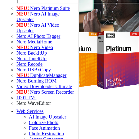
NEU!
Nero Platinum Suite
NEU!
Nero AI Image
Upscaler
NEU!
Nero AI Video
Upscaler
Nero AI Photo Tagger
Nero MediaHome
NEU!
Nero Video
Nero BackItUp
Nero TuneItUp
Nero Recode
Nero USBxCopy
NEU!
DuplicateManager
Nero Burning ROM
Video Downloader Ultimate
NEU!
Nero Screen Recorder
1001 TVs
Nero WaveEditor
Web-Services
AI Image Upscaler
Colorize Photo
Face Animation
Professionelle Medienproduktion, sichere Datenarch
Photo Restoration
Datenverteilung für Unternehmen – offlinefähig un