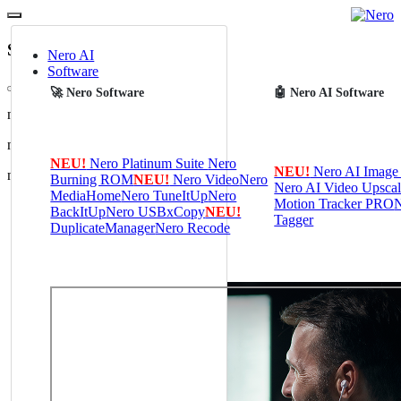
SecureDisk
Nero AI
Software
🚀 Nero Software
🤖 Nero AI Software
nero_securedisc_fancybox_head?
nero_securedisc_fancybox_list?
NEU!
Nero Platinum Suite
Nero
NEU!
Nero AI Image 
nero_securedisc_fancybox_text1?
Burning ROM
NEU!
Nero Video
Nero
Nero AI Video Upscal
MediaHome
Nero TuneItUp
Nero
Motion Tracker PRO
N
⭐⭐⭐⭐⭐ Office-Star
BackItUp
Nero USBxCopy
NEU!
Tagger
DuplicateManager
Nero Recode
Nero Volumenlizenzen 2026