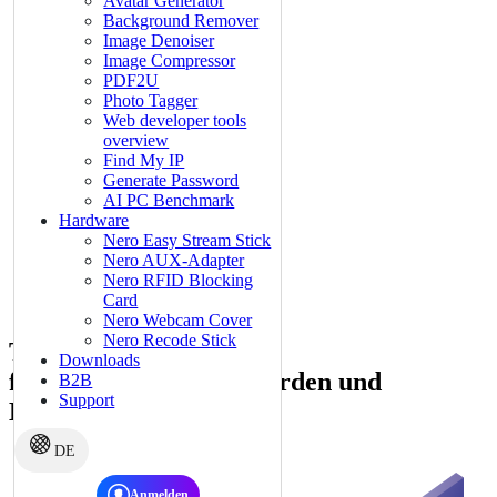
Avatar Generator
Background Remover
Image Denoiser
100% offline nutzbar
Image Compressor
Ideal für geschützte
PDF2U
IT-Umgebung
Photo Tagger
SecurDisc 4.0
Web developer tools
Verschlüsselung für maximale Sicherheit
overview
Volle Kontrolle
Find My IP
Zentrale
Generate Password
Lizenzverwaltung
AI PC Benchmark
Hardware
Datenblatt herunterladen
📧 Angebot anfragen
Nero Easy Stream Stick
Nero AUX-Adapter
Nero RFID Blocking
Card
Nero Webcam Cover
Nero Recode Stick
Typische Anwendungen
Downloads
für Unternehmen, Behörden und
B2B
Support
Bildungseinrichtungen
DE