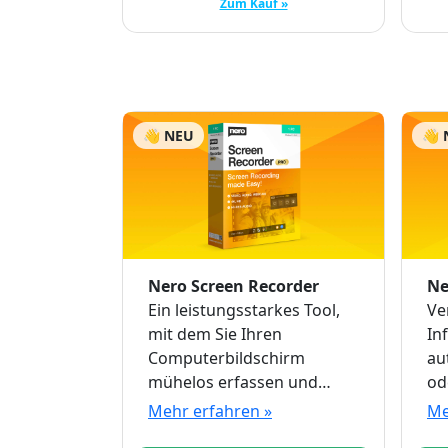
Zum Kauf »
👋 NEU
👋 
Nero Screen Recorder
Ne
Ein leistungsstarkes Tool,
Ve
mit dem Sie Ihren
In
Computerbildschirm
au
mühelos erfassen und
od
aufzeichnen können.
be
Mehr erfahren »
Me
Ih