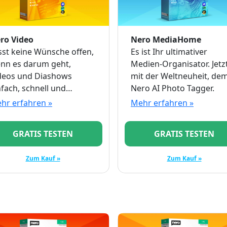
ro Video
Nero MediaHome
sst keine Wünsche offen,
Es ist Ihr ultimativer
nn es darum geht,
Medien-Organisator. Jetz
deos und Diashows
mit der Weltneuheit, de
nfach, schnell und
Nero AI Photo Tagger.
ofessionell umzusetzen.
hr erfahren »
Mehr erfahren »
GRATIS TESTEN
GRATIS TESTEN
Zum Kauf »
Zum Kauf »