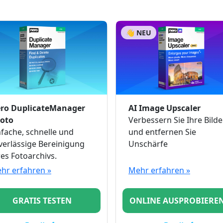
👋 NEU
ro DuplicateManager
AI Image Upscaler
oto
Verbessern Sie Ihre Bilde
nfache, schnelle und
und entfernen Sie
verlässige Bereinigung
Unschärfe
res Fotoarchivs.
hr erfahren »
Mehr erfahren »
GRATIS TESTEN
ONLINE AUSPROBIEREN