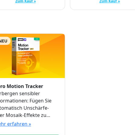
Zum Kauf »
Zum Kauf »
NEU
ro Motion Tracker
rbergen sensibler
formationen: Fügen Sie
tomatisch Unschärfe-
er Mosaik-Effekte zu
wegten Objekten in
hr erfahren »
rem Video hinzu.