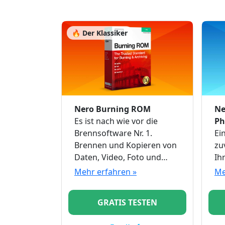
🔥 Der Klassiker
Nero Burning ROM
Ne
Es ist nach wie vor die
Ph
Brennsoftware Nr. 1.
Ei
Brennen und Kopieren von
zu
Daten, Video, Foto und
Ih
Musik auf CD, DVD und Blu-
Mehr erfahren »
Me
ray Discs™.
GRATIS TESTEN