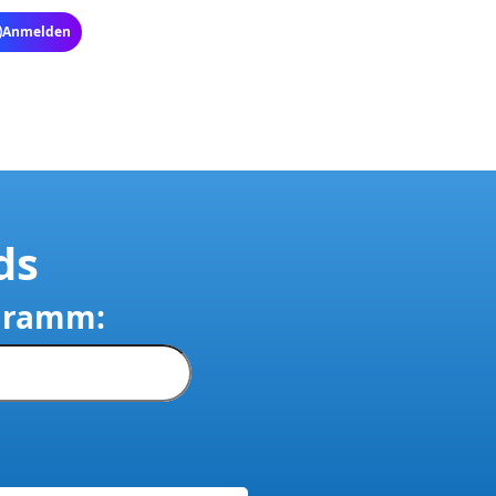
ds
ogramm: