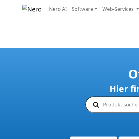
Nero AI
Software
Web-Services
O
Hier f