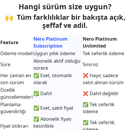
Hangi sürüm size uygun?
🙌 Tüm farklılıklar bir bakışta açık,
şeffaf ve adil.
Nero Platinum
Nero Platinum
Feature
Subscription
Unlimited
Ödeme modeli
Uygun yıllık ödeme
Tek seferlik ödeme
Abonelik aktif olduğu
Süre
Sınırsız
sürece
Her zaman en
✅ Evet, otomatik
❌ Hayır, sadece
son sürüm
olarak
satın alınan sürüm
Özellik
✅ Dahil
❌ Dahil değildir
güncellemeleri
Planlama
✅ Tek seferlik
✅ Evet, sabit fiyat
güvenilirliği
ödeme
✅ Abonelik fiyatı
✅ Tek seferlik
Fiyat istikrarı
kesinlikle
ödeme