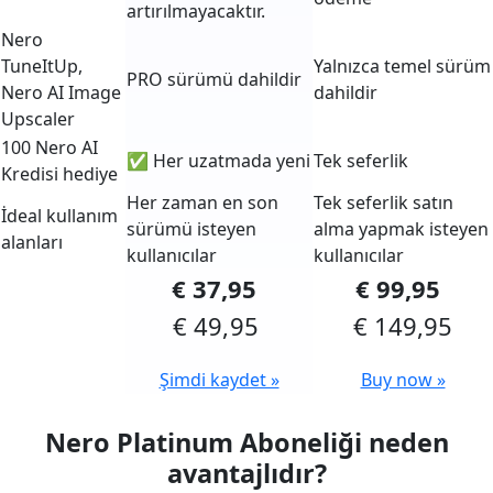
artırılmayacaktır.
Nero
TuneItUp,
Yalnızca temel sürüm
PRO sürümü dahildir
Nero AI Image
dahildir
Upscaler
100 Nero AI
✅ Her uzatmada yeni
Tek seferlik
Kredisi hediye
Her zaman en son
Tek seferlik satın
İdeal kullanım
sürümü isteyen
alma yapmak isteyen
alanları
kullanıcılar
kullanıcılar
€ 37,95
€ 99,95
€ 49,95
€ 149,95
Şimdi kaydet »
Buy now »
Nero Platinum Aboneliği neden
avantajlıdır?