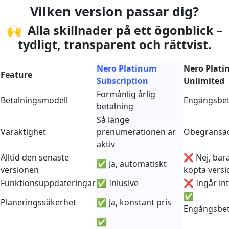
Vilken version passar dig?
🙌 Alla skillnader på ett ögonblick –
tydligt, transparent och rättvist.
Nero Platinum
Nero Plat
Feature
Subscription
Unlimited
Förmånlig årlig
Betalningsmodell
Engångsbet
betalning
Så länge
Varaktighet
prenumerationen är
Obegränsa
aktiv
Alltid den senaste
❌ Nej, bar
✅ Ja, automatiskt
versionen
köpta vers
Funktionsuppdateringar
✅ Inlusive
❌ Ingår in
✅
Planeringssäkerhet
✅ Ja, konstant pris
Engångsbet
✅