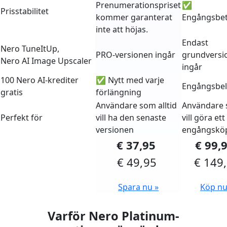
Prenumerationspriset
✅
Prisstabilitet
kommer garanterat
Engångsbet
inte att höjas.
Endast
Nero TuneItUp,
PRO-versionen ingår
grundversi
Nero AI Image Upscaler
ingår
100 Nero AI-krediter
✅ Nytt med varje
Engångsbe
gratis
förlängning
Användare som alltid
Användare
Perfekt för
vill ha den senaste
vill göra ett
versionen
engångskö
€ 37,95
€ 99,
€ 49,95
€ 149
Spara nu »
Köp nu
Varför Nero Platinum-