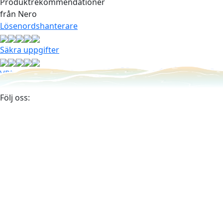
Produktrekommendationer
från Nero
Lösenordshanterare
Säkra uppgifter
VPN
Följ oss: