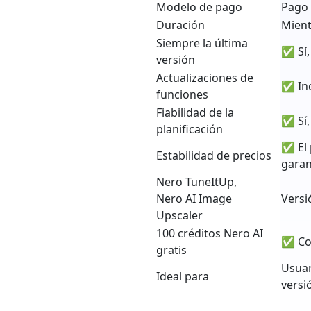
Modelo de pago
Pago
Duración
Mient
Siempre la última
✅ Sí,
versión
Actualizaciones de
✅ Inc
funciones
Fiabilidad de la
✅ Sí,
planificación
✅ El 
Estabilidad de precios
garan
Nero TuneItUp,
Nero AI Image
Versi
Upscaler
100 créditos Nero AI
✅ Con
gratis
Usuar
Ideal para
versi