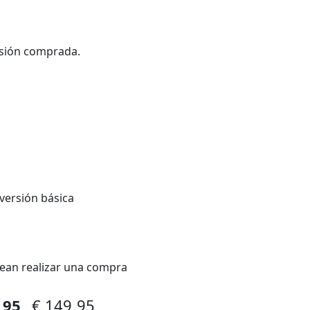
rsión comprada.
 versión básica
ean realizar una compra
9,95
€ 149,95