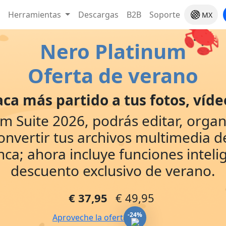
Herramientas
Descargas
B2B
Soporte
MX
Nero Platinum
Oferta de verano
aca más partido a tus fotos, víde
m Suite 2026, podrás editar, organi
onvertir tus archivos multimedia d
ca; ahora incluye funciones inteli
descuento exclusivo de verano.
€ 37,95
€ 49,95
-24%
Aproveche la oferta »