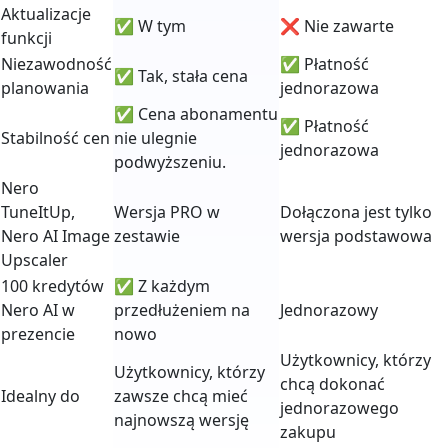
Aktualizacje
✅ W tym
❌ Nie zawarte
funkcji
Niezawodność
✅ Płatność
✅ Tak, stała cena
planowania
jednorazowa
✅ Cena abonamentu
✅ Płatność
Stabilność cen
nie ulegnie
jednorazowa
podwyższeniu.
Nero
TuneItUp,
Wersja PRO w
Dołączona jest tylko
Nero AI Image
zestawie
wersja podstawowa
Upscaler
100 kredytów
✅ Z każdym
Nero AI w
przedłużeniem na
Jednorazowy
prezencie
nowo
Użytkownicy, którzy
Użytkownicy, którzy
chcą dokonać
Idealny do
zawsze chcą mieć
jednorazowego
najnowszą wersję
zakupu