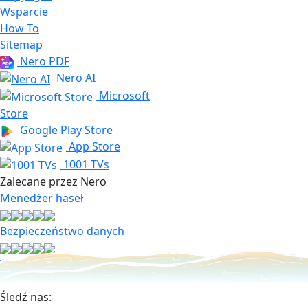
Wsparcie
How To
Sitemap
Nero PDF
Nero AI
Microsoft
Store
Google Play Store
App Store
1001 TVs
Zalecane przez Nero
Menedżer haseł
Bezpieczeństwo danych
VPN
Śledź nas: